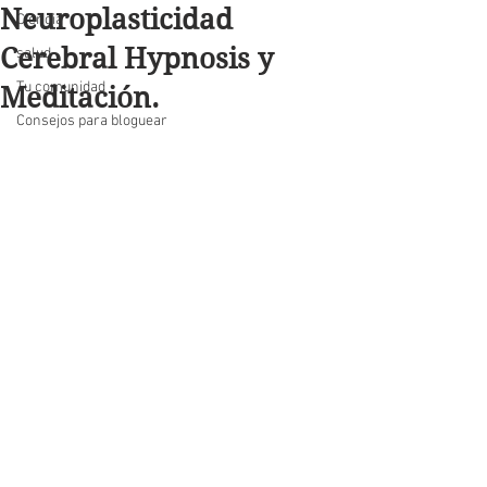
Neuroplasticidad
Ciencia
Cerebral Hypnosis y
salud
Tu comunidad
Meditación.
Consejos para bloguear