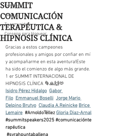
SUMMIT
Ciencia
COMUNICACIÓN
salud
Tu comunidad
TERAPÉUTICA &
Consejos para bloguear
HIPNOSIS CLÍNICA
Gracias a estos campeones 
profesionales y amigos por confiar en mí 
y acompañarme en esta aventura!Este 
ha sido el comienzo de algo más grande. 
1 er SUMMIT INTERNACIONAL DE 
HIPNOSIS CLÍNICA 🌀🙏🙌🫶
Isidro Pérez Hidalgo
Gabor 
Filo
Emmanuel Boselli
Jorge Mario 
Delpino Brutyo
Claudia A.Reinicke
Brice 
Lemaire
#ArnoldoTéllez
Gloria Diaz-Arnal
#summitspeakers2025
#comunicaciónte
rapéutica
#syrahpuntaballena