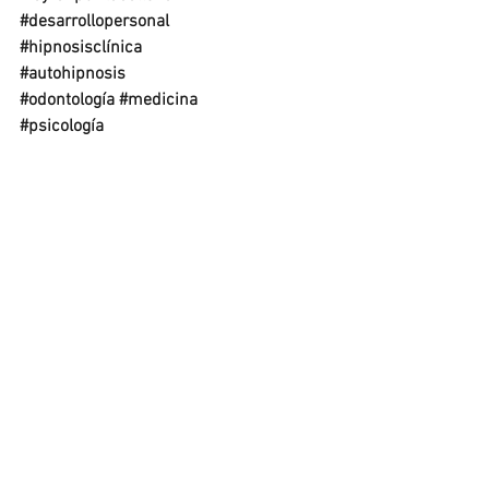
#desarrollopersonal
#hipnosisclínica
#autohipnosis
#odontología
#medicina
#psicología