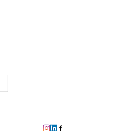
 World Congress Of
cal And Clinical
osis .