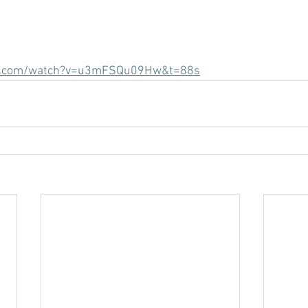
be.com/watch?v=u3mFSQu09Hw&t=88s