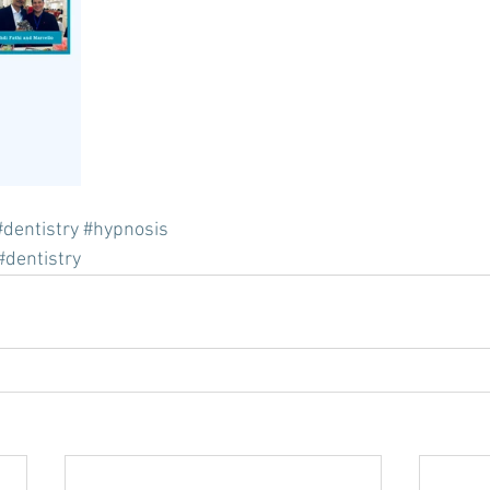
#dentistry
#hypnosis
#dentistry