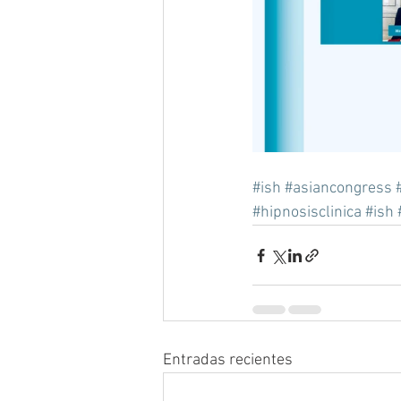
#ish
#asiancongress
#hipnosisclinica
#ish
Entradas recientes