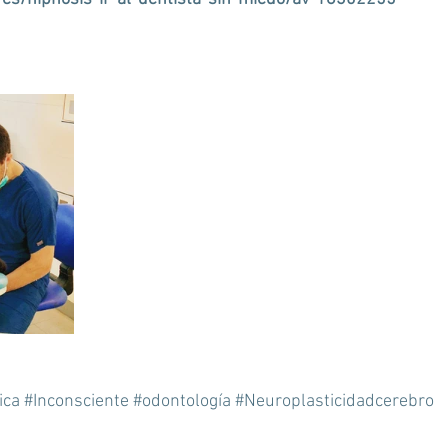
ica
#Inconsciente
#odontología
#Neuroplasticidadcerebro