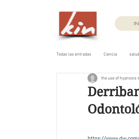
IN
Todas las entradas
Ciencia
salu
the use of hypnosis i
Derriban
Odontol
https://www.dw.com/