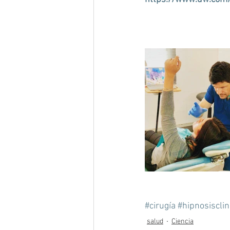
#cirugía
#hipnosisclin
salud
Ciencia