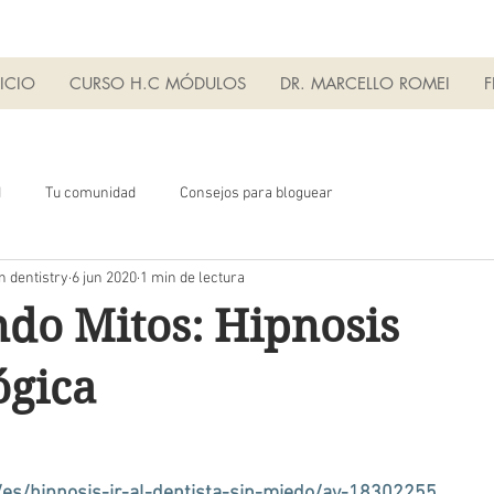
ICIO
CURSO H.C MÓDULOS
DR. MARCELLO ROMEI
F
d
Tu comunidad
Consejos para bloguear
n dentistry
6 jun 2020
1 min de lectura
do Mitos: Hipnosis
ógica
es/hipnosis-ir-al-dentista-sin-miedo/av-18302255