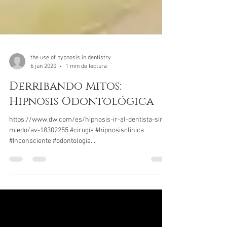
the use of hypnosis in dentistry
6 jun 2020
1 min de lectura
Derribando Mitos:
Hipnosis Odontológica
https://www.dw.com/es/hipnosis-ir-al-dentista-sin-
miedo/av-18302255 #cirugía #hipnosisclinica
#Inconsciente #odontología...